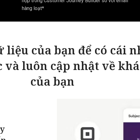
hợp trong Customer Journey Builder so với email
hàng loạt*
 liệu của bạn để có cái n
ức và luôn cập nhật về kh
của bạn
ẩy
ến