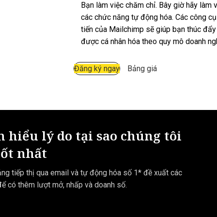
Bạn làm việc chăm chỉ. Bây giờ hãy làm v
các chức năng tự động hóa. Các công cụ 
tiến của Mailchimp sẽ giúp bạn thúc đẩy 
được cá nhân hóa theo quy mô doanh ng
Đăng ký ngay
Bảng giá
 hiểu lý do tại sao chúng tôi
tốt nhất
ng tiếp thị qua email và tự động hóa số 1* đề xuất các
để có thêm lượt mở, nhấp và doanh số.