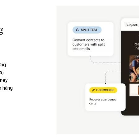
g
ởng
tự
rney
a hàng