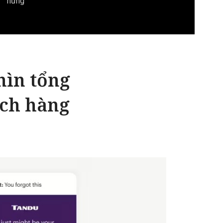
hứng
hìn tổng
ách hàng