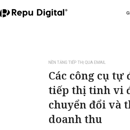
G
NỀN TẢNG TIẾP THỊ QUA EMAIL
Các công cụ tự
tiếp thị tinh vi 
chuyển đổi và 
doanh thu