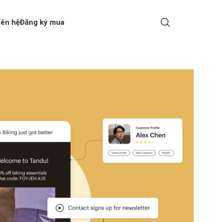
iên hệ
Đăng ký mua