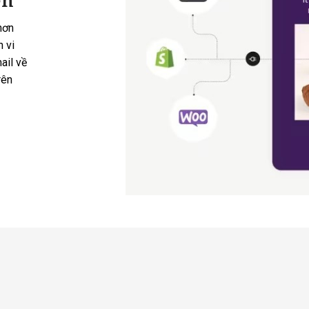
hơn
 vi
ail về
rên