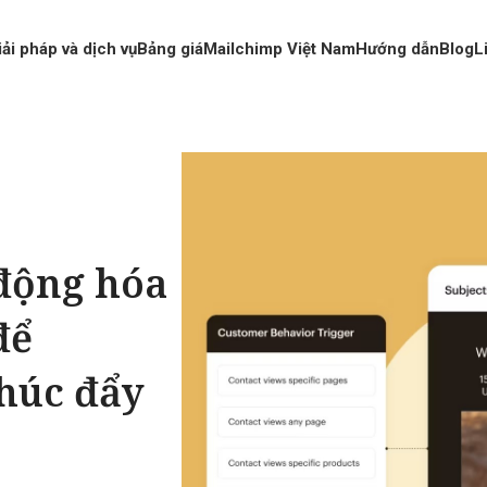
iải pháp và dịch vụ
Bảng giá
Mailchimp Việt Nam
Hướng dẫn
Blog
L
 động hóa
để
thúc đẩy