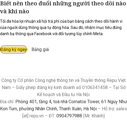
Biết nên theo đuổi những người theo dõi nào
và khi nào
Tối đa hóa lợi nhuận xã hội trả phí của bạn bằng cách theo dõi hành vi
của người dùng thông qua tự động hóa. Sau đó, nhắm mục tiêu đúng
danh bạ thông qua Facebook với đối tượng tùy chỉnh Meta.
Đăng ký ngay
Bảng giá
Công ty Cổ phần Công nghệ thông tin và Truyền thông Repu Việt
Nam – Giấy phép đăng ký kinh doanh số 0106341458 – Tại Sở
Kế hoạch và Đầu tư Hà Nội.
Địa chỉ:
Phòng 401, tầng 4, toà nhà Comatce Tower, 61 Nguỵ Như
Kon Tum, phường Nhân Chính, Thanh Xuân, Hà Nội
– Hỗ trợ: sales
[at] repu.vn – ĐT:
0904797988
(Mr. Khánh)