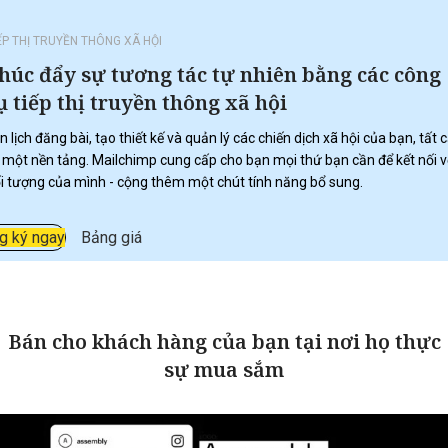
ẾP THỊ TRUYỀN THÔNG XÃ HỘI
húc đẩy sự tương tác tự nhiên bằng các công
ụ tiếp thị truyền thông xã hội
n lịch đăng bài, tạo thiết kế và quản lý các chiến dịch xã hội của bạn, tất 
 một nền tảng. Mailchimp cung cấp cho bạn mọi thứ bạn cần để kết nối v
i tượng của mình - cộng thêm một chút tính năng bổ sung.
g ký ngay
Bảng giá
Bán cho khách hàng của bạn tại nơi họ thực
sự mua sắm